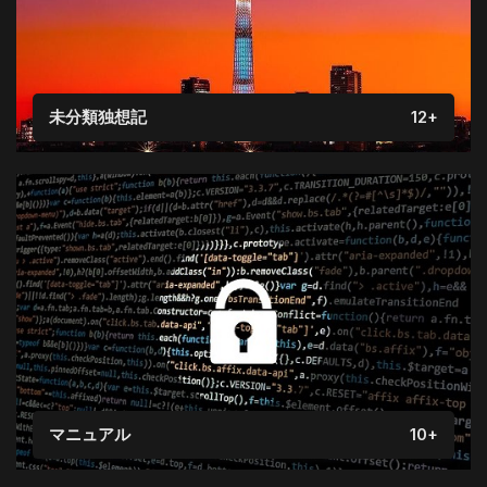
未分類独想記
12+
マニュアル
10+