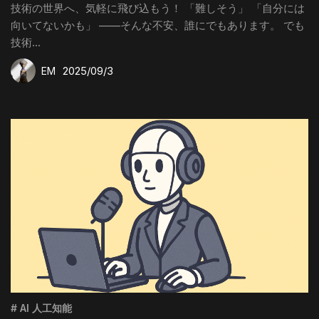
技術の世界へ、気軽に飛び込もう！ 「難しそう」 「自分には
向いてないかも」 ——そんな不安、誰にでもあります。 でも
技術...
2025/09/3
EM
# AI 人工知能