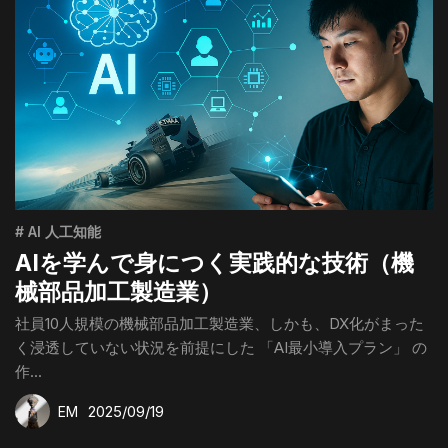
# AI 人工知能
AIを学んで身につく実践的な技術（機
械部品加工製造業）
社員10人規模の機械部品加工製造業、しかも、DX化がまった
く浸透していない状況を前提にした 「AI最小導入プラン」 の
作...
2025/09/19
EM